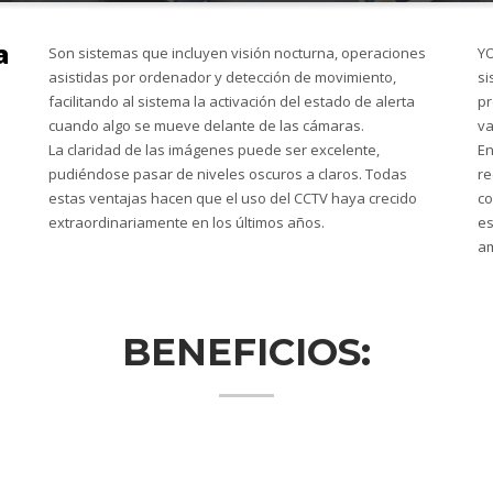
a
Son sistemas que incluyen visión nocturna, operaciones
YO
asistidas por ordenador y detección de movimiento,
si
facilitando al sistema la activación del estado de alerta
pr
cuando algo se mueve delante de las cámaras.
va
La claridad de las imágenes puede ser excelente,
En
pudiéndose pasar de niveles oscuros a claros. Todas
re
estas ventajas hacen que el uso del CCTV haya crecido
co
extraordinariamente en los últimos años.
es
am
BENEFICIOS: